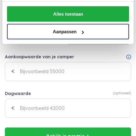
Alles toestaan
info
Is de camper de afgelopen 5 jaar getaxeerd?
Aanpassen
Ja
Nee
info
Aankoopwaarde van je camper
euro
Dagwaarde
(optioneel)
euro