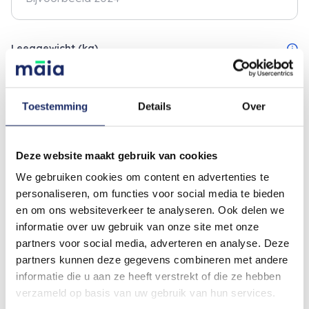
info
Leeggewicht (kg)
Toestemming
Details
Over
Type camper
info
Voor een zelfbouwcamper is een inspectie nodig voordat de
Deze website maakt gebruik van cookies
verzekering ingaat.
We gebruiken cookies om content en advertenties te
Fabrieksbouw
Zelfbouw
personaliseren, om functies voor social media te bieden
en om ons websiteverkeer te analyseren. Ook delen we
informatie over uw gebruik van onze site met onze
Ben jij de eerste eigenaar van deze camper in
partners voor social media, adverteren en analyse. Deze
Nederland?
info
partners kunnen deze gegevens combineren met andere
Je bent de eerste eigenaar als jij de eerste bent die de camper op
informatie die u aan ze heeft verstrekt of die ze hebben
naam heeft gekregen na levering vanuit de fabriek.
verzameld op basis van uw gebruik van hun services.
Ja
Nee