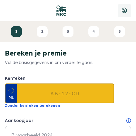
account_circle
1
2
3
4
5
Bereken je premie
Vul de basisgegevens in om verder te gaan.
Kenteken
Zonder kenteken berekenen
info
Aankoopjaar